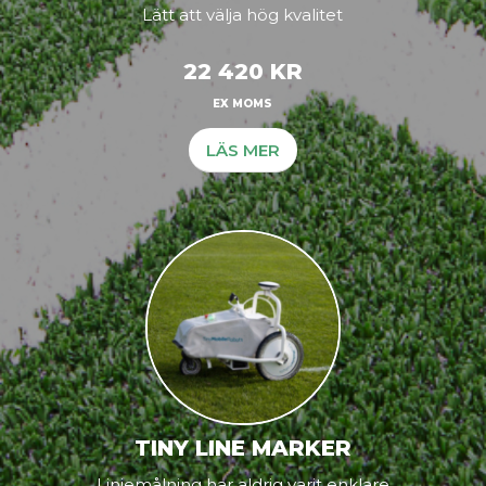
Lätt att välja hög kvalitet
22 420 KR
EX MOMS
LÄS MER
TINY LINE MARKER
Linjemålning har aldrig varit enklare