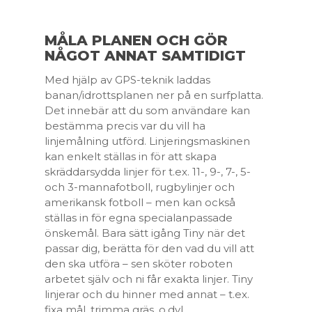
MÅLA PLANEN OCH GÖR
NÅGOT ANNAT SAMTIDIGT
Med hjälp av GPS-teknik laddas
banan/idrottsplanen ner på en surfplatta.
Det innebär att du som användare kan
bestämma precis var du vill ha
linjemålning utförd. Linjeringsmaskinen
kan enkelt ställas in för att skapa
skräddarsydda linjer för t.ex. 11-, 9-, 7-, 5-
och 3-mannafotboll, rugbylinjer och
amerikansk fotboll – men kan också
ställas in för egna specialanpassade
önskemål. Bara sätt igång Tiny när det
passar dig, berätta för den vad du vill att
den ska utföra – sen sköter roboten
arbetet själv och ni får exakta linjer. Tiny
linjerar och du hinner med annat – t.ex.
fixa mål, trimma gräs, o.dyl.