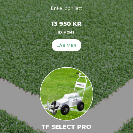
Enkel och lätt
13 950 KR
EX MOMS
LÄS MER
TF SELECT PRO