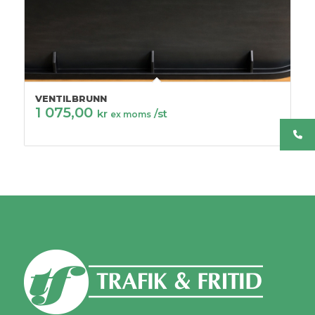
VENTILBRUNN
1 075,00
kr
/st
ex moms