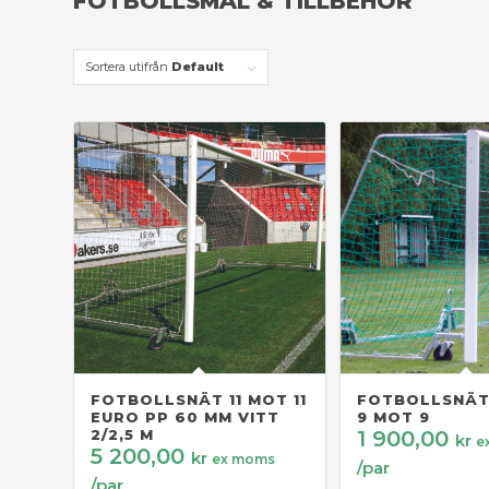
FOTBOLLSMÅL & TILLBEHÖR
Sortera utifrån
Default
FOTBOLLSNÄT 11 MOT 11
FOTBOLLSNÄT 
EURO PP 60 MM VITT
9 MOT 9
2/2,5 M
1 900,00
kr
e
5 200,00
kr
ex moms
/par
/par