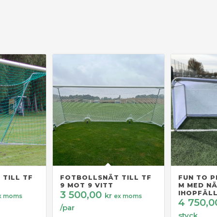
TILL TF
FOTBOLLSNÄT TILL TF
FUN TO PL
9 MOT 9 VITT
M MED N
3 500,00
IHOPFÄL
kr
x moms
ex moms
4 750,
/par
styck