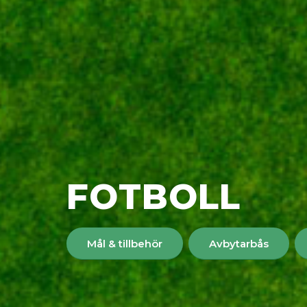
FOTBOLL
Mål & tillbehör
Avbytarbås