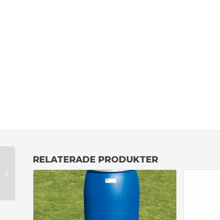
RELATERADE PRODUKTER
Skyddsnät PP
svart 3 mm 45
mm maska