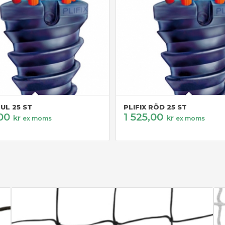
GUL 25 ST
PLIFIX RÖD 25 ST
,00
1 525,00
kr
kr
ex moms
ex moms