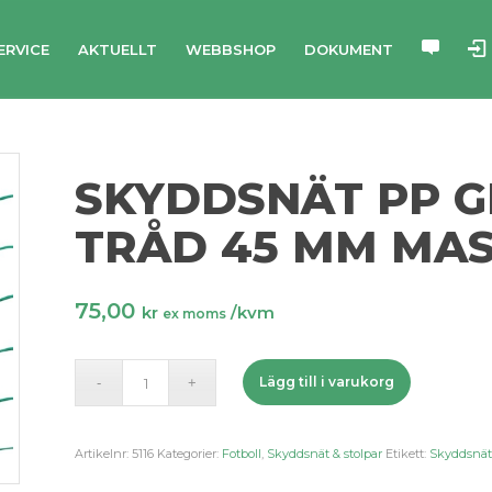
ERVICE
AKTUELLT
WEBBSHOP
DOKUMENT
SKYDDSNÄT PP G
TRÅD 45 MM MA
75,00
kr
/kvm
ex moms
Lägg till i varukorg
Artikelnr:
5116
Kategorier:
Fotboll
,
Skyddsnät & stolpar
Etikett:
Skyddsnä