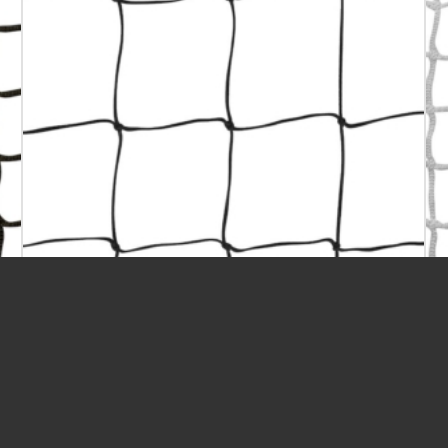
SKYDDSNÄT PP SVART 3MM TRÅD 120 MM MASKA
75,00
kr
/kvm
ex moms
Previous
-
Next