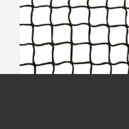
SKYDDSNÄT PP SVART 3 MM 45 MM MASKA
95,00
kr
/kvm
ex moms