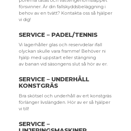
porerna tätas
och vattengenomsläppet
försvinner. Är din fallskyddsbeläggning
i
behov av en tvätt?
Kontakta oss så hjälper
vi dig!
SERVICE – PADEL/TENNIS
Vi lagerhåller glas och reservdelar ifall
olyckan skulle vara
framme! Behöver ni
hjälp med uppstart eller stängning
av
banan vid säsongens slut så hör av er.
SERVICE – UNDERHÅLL
KONSTGRÄS
Bra skötsel och underhåll av ert konstgräs
förlänger
livslängden. Hör av er så hjälper
vi till!
SERVICE –
LINJERINGSMASKINER