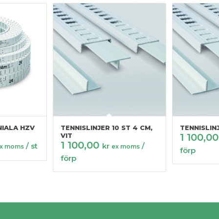
NIALA HZV
TENNISLINJER 10 ST 4 CM,
TENNISLINJ
VIT
1 100,0
1 100,00
/ st
kr
/
x moms
ex moms
förp
förp