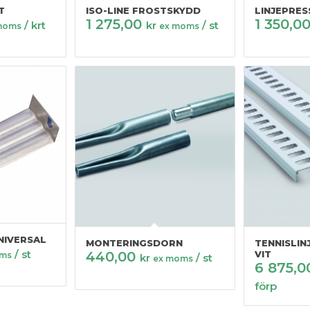
T
ISO-LINE FROSTSKYDD
LINJEPRES
1 275,00
1 350,0
/ krt
kr
/ st
moms
ex moms
NIVERSAL
MONTERINGSDORN
TENNISLINJ
/ st
440,00
VIT
oms
kr
/ st
ex moms
6 875,
förp