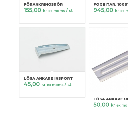
FÖRANKRINGSRÖR
FOGBITAR, 100S
155,00
945,00
kr
/ st
kr
ex moms
ex 
LÖSA ANKARE INSPORT
45,00
kr
/ st
ex moms
LÖSA ANKARE U
50,00
kr
ex m