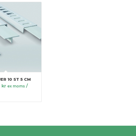
ER 10 ST 5 CM
0
kr
/
ex moms