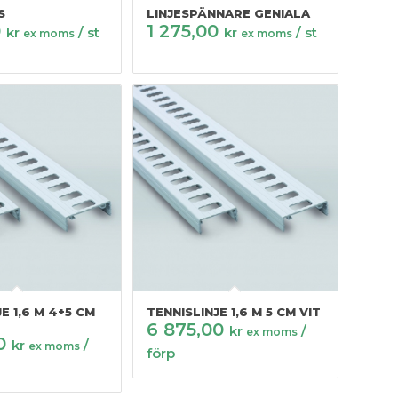
S
LINJESPÄNNARE GENIALA
0
1 275,00
kr
/ st
kr
/ st
ex moms
ex moms
E 1,6 M 4+5 CM
TENNISLINJE 1,6 M 5 CM VIT
6 875,00
kr
/
ex moms
00
kr
/
ex moms
förp