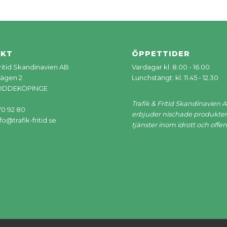
AKT
ÖPPETTIDER
Fritid Skandinavien AB
Vardagar kl. 8.00 - 16.00
ägen 2
Lunchstängt: kl. 11.45 - 12.30
LÖDDEKÖPINGE
Trafik & Fritid Skandinavien 
70 92 80
erbjuder nischade produkter
fo@trafik-fritid.se
tjänster inom idrott och offent