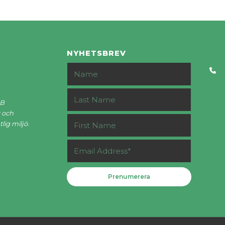
NYHETSBREV
AB
 och
lig miljö.