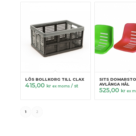
LÖS BOLLKORG TILL CLAX
SITS DOMARSTO
415,00
AVLÅNGA HÅL
kr
/ st
ex moms
525,00
kr
ex 
1
2