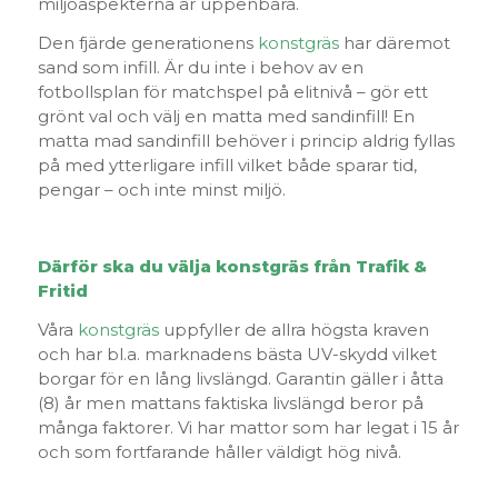
miljöaspekterna är uppenbara.
Den fjärde generationens
konstgräs
har däremot
sand som infill. Är du inte i behov av en
fotbollsplan för matchspel på elitnivå – gör ett
grönt val och välj en matta med sandinfill! En
matta mad sandinfill behöver i princip aldrig fyllas
på med ytterligare infill vilket både sparar tid,
pengar – och inte minst miljö.
Därför ska du välja konstgräs från Trafik &
Fritid
Våra
konstgräs
uppfyller de allra högsta kraven
och har bl.a. marknadens bästa UV-skydd vilket
borgar för en lång livslängd. Garantin gäller i åtta
(8) år men mattans faktiska livslängd beror på
många faktorer. Vi har mattor som har legat i 15 år
och som fortfarande håller väldigt hög nivå.