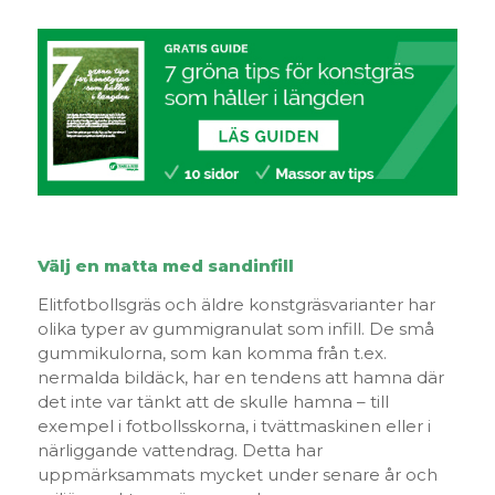
Välj en matta med sandinfill
Elitfotbollsgräs och äldre konstgräsvarianter har
olika typer av gummigranulat som infill. De små
gummikulorna, som kan komma från t.ex.
nermalda bildäck, har en tendens att hamna där
det inte var tänkt att de skulle hamna – till
exempel i fotbollsskorna, i tvättmaskinen eller i
närliggande vattendrag. Detta har
uppmärksammats mycket under senare år och