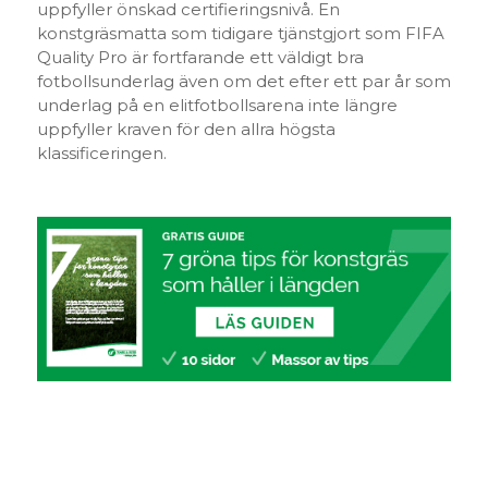
uppfyller önskad certifieringsnivå. En
konstgräsmatta som tidigare tjänstgjort som FIFA
Quality Pro är fortfarande ett väldigt bra
fotbollsunderlag även om det efter ett par år som
underlag på en elitfotbollsarena inte längre
uppfyller kraven för den allra högsta
klassificeringen.