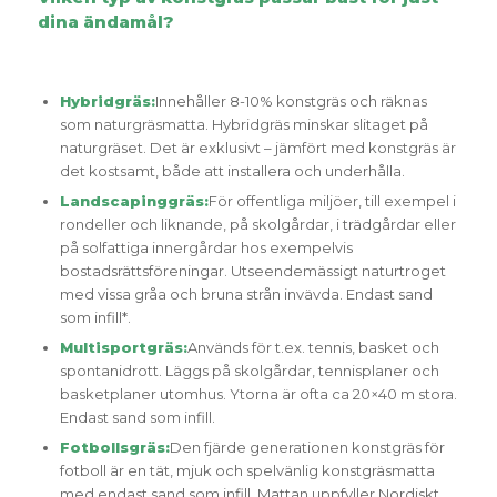
dina ändamål?
Hybridgräs:
Innehåller 8-10% konstgräs och räknas
som naturgräsmatta. Hybridgräs minskar slitaget på
naturgräset. Det är exklusivt – jämfört med konstgräs är
det kostsamt, både att installera och underhålla.
Landscapinggräs:
För offentliga miljöer, till exempel i
rondeller och liknande, på skolgårdar, i trädgårdar eller
på solfattiga innergårdar hos exempelvis
bostadsrättsföreningar. Utseendemässigt naturtroget
med vissa gråa och bruna strån invävda. Endast sand
som infill*.
Multisportgräs:
Används för t.ex. tennis, basket och
spontanidrott. Läggs på skolgårdar, tennisplaner och
basketplaner utomhus. Ytorna är ofta ca 20×40 m stora.
Endast sand som infill.
Fotbollsgräs:
Den fjärde generationen konstgräs för
fotboll är en tät, mjuk och spelvänlig konstgräsmatta
med endast sand som infill. Mattan uppfyller Nordiskt