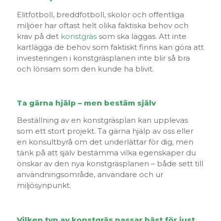
Elitfotboll, breddfotboll, skolor och offentliga
miljöer har oftast helt olika faktiska behov och
krav på det
konstgräs
som ska läggas. Att inte
kartlägga de behov som faktiskt finns kan göra att
investeringen i konstgräsplanen inte blir så bra
och lönsam som den kunde ha blivit.
Ta gärna hjälp – men bestäm själv
Beställning av en konstgräsplan kan upplevas
som ett stort projekt. Ta gärna hjälp av oss eller
en konsultbyrå om det underlättar för dig, men
tänk på att själv bestämma vilka egenskaper du
önskar av den nya konstgräsplanen – både sett till
användningsområde, användare och ur
miljösynpunkt.
Vilken typ av konstgräs passar bäst för just