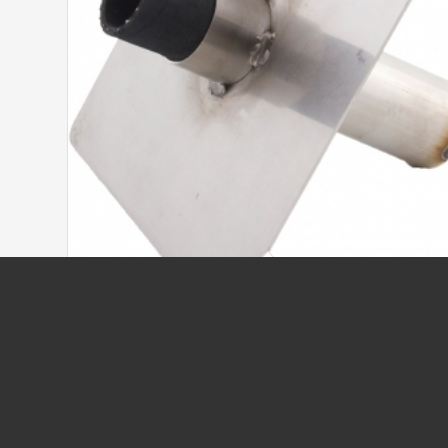
FUNDAMENT FÖR HÖRNSTOLPE
610,00
kr
/ st
ex moms