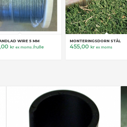
ANDLAD WIRE 5 MM
MONTERINGSDORN STÅL
,00
455,00
kr
/rulle
kr
ex moms
ex moms