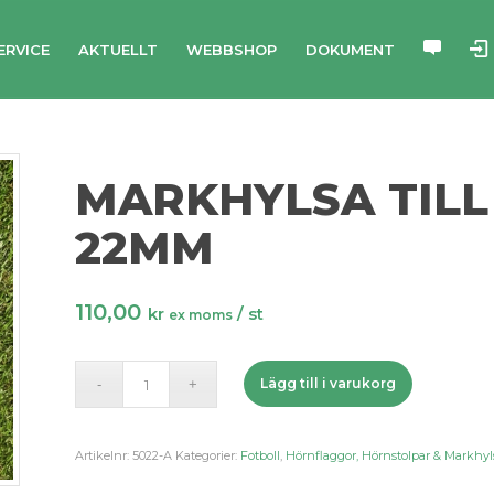
ERVICE
AKTUELLT
WEBBSHOP
DOKUMENT
MARKHYLSA TIL
22MM
110,00
kr
/ st
ex moms
Lägg till i varukorg
Artikelnr:
5022-A
Kategorier:
Fotboll
,
Hörnflaggor, Hörnstolpar & Markhyl