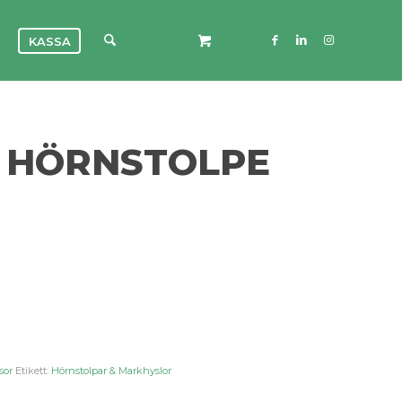
KASSA
L HÖRNSTOLPE
sor
Etikett:
Hörnstolpar & Markhyslor