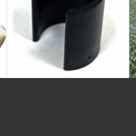
CLIPS TILL HÖRNSTOLPE 22 MM
10,00
kr
/ st
ex moms
Previous
-
Next