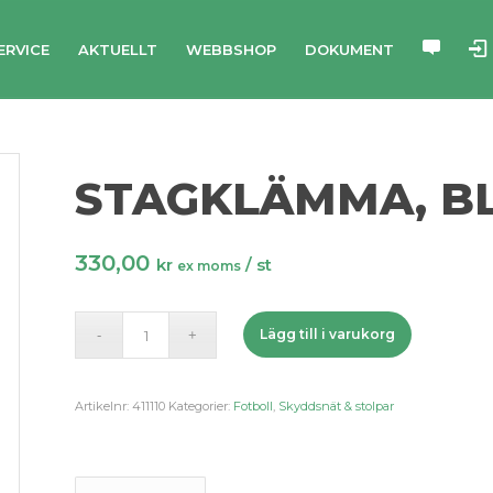
ERVICE
AKTUELLT
WEBBSHOP
DOKUMENT
STAGKLÄMMA, BL
330,00
kr
/ st
ex moms
Lägg till i varukorg
Artikelnr:
411110
Kategorier:
Fotboll
,
Skyddsnät & stolpar