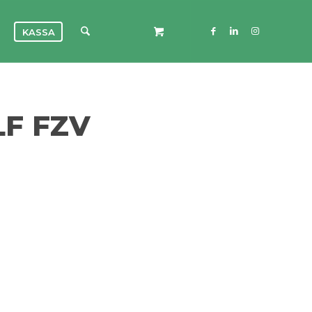
KASSA
F FZV