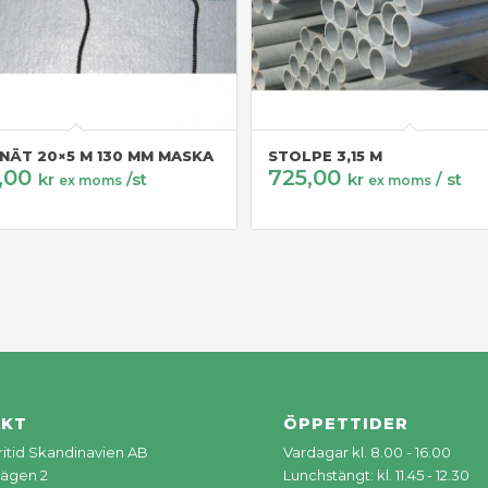
NÄT 20×5 M 130 MM MASKA
STOLPE 3,15 M
,00
725,00
kr
/st
kr
/ st
ex moms
ex moms
AKT
ÖPPETTIDER
Fritid Skandinavien AB
Vardagar kl. 8.00 - 16.00
ägen 2
Lunchstängt: kl. 11.45 - 12.30