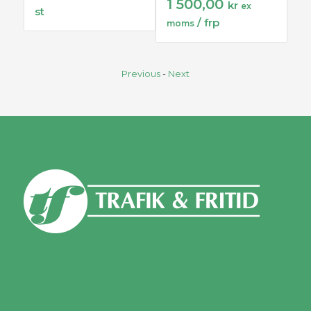
1 500,00
kr
ex
st
st
/ frp
moms
Previous
-
Next