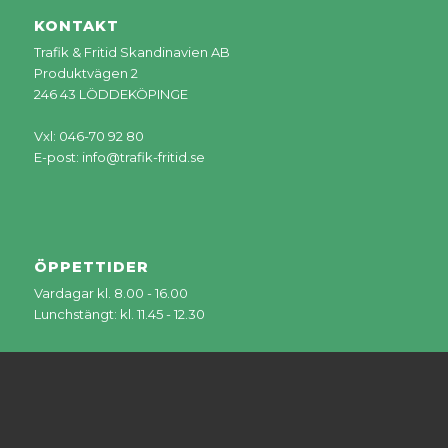
KONTAKT
Trafik & Fritid Skandinavien AB
Produktvägen 2
246 43 LÖDDEKÖPINGE
Vxl: 046-70 92 80
E-post:
info@trafik-fritid.se
ÖPPETTIDER
Vardagar kl. 8.00 - 16.00
Lunchstängt: kl. 11.45 - 12.30
Trafik & Fritid Skandinavien AB erbjuder nischade
produkter och tjänster inom idrott och offentlig miljö.