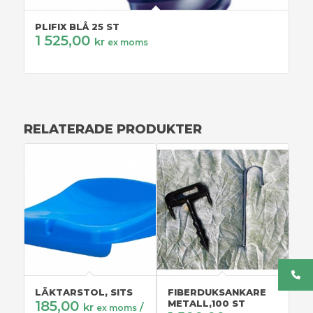
PLIFIX BLÅ 25 ST
1 525,00
kr
ex moms
RELATERADE PRODUKTER
LÄKTARSTOL, SITS
FIBERDUKSANKARE
TW
185,00
METALL,100 ST
1
kr
/
ex moms