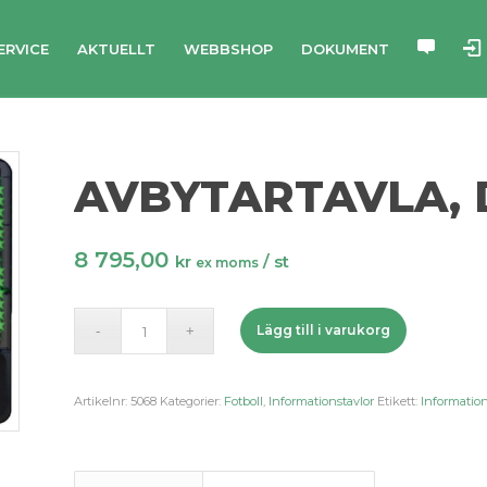
ERVICE
AKTUELLT
WEBBSHOP
DOKUMENT
AVBYTARTAVLA, 
8 795,00
kr
/ st
ex moms
Lägg till i varukorg
Artikelnr:
5068
Kategorier:
Fotboll
,
Informationstavlor
Etikett:
Information