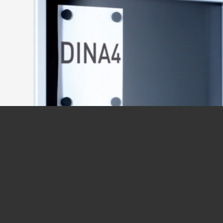
INFORMATIONSTAVLA 1000×850 MM
8 645,00
kr
/ st
ex moms