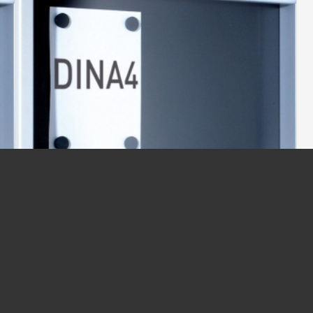
INFORMATIONSTAVLA 1350×1025 MM
13 815,00
kr
/ st
ex moms
Previous
-
Next