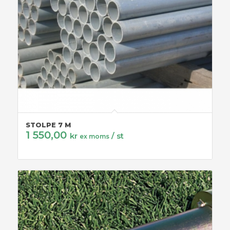
STOLPE 7 M
1 550,00
kr
/ st
ex moms