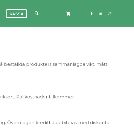
KASSA
på beställda produkters sammanlagda vikt, mått
briksort. Pallkostnader tillkommer.
g. Överdragen kredittid debiteras med diskonto