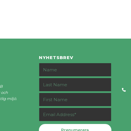
NYHETSBREV
AB
 och
lig miljö.