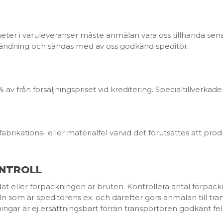
heter i varuleveranser måste anmälan vara oss tillhanda sen
sändning och sändas med av oss godkänd speditör.
 från försäljningspriset vid kreditering. Specialtillverkade
fabrikations- eller materialfel varvid det förutsättes att 
NTROLL
adat eller förpackningen är bruten. Kontrollera antal förpa
deln som är speditörens ex. och därefter görs anmälan till 
ngar är ej ersättningsbart förrän transportören godkänt fe