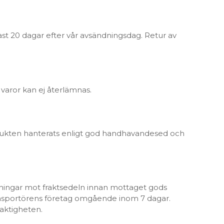
ast 20 dagar efter vår avsändningsdag. Retur av
 varor kan ej återlämnas.
produkten hanterats enligt god handhavandesed och
ckningar mot fraktsedeln innan mottaget gods
transportörens företag omgående inom 7 dagar.
laktigheten.