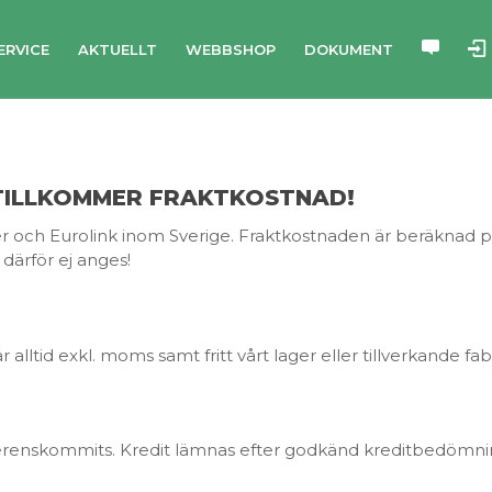
ERVICE
AKTUELLT
WEBBSHOP
DOKUMENT
 TILLKOMMER FRAKTKOSTNAD!
r och Eurolink inom Sverige. Fraktkostnaden är beräknad 
därför ej anges!
r alltid exkl. moms samt fritt vårt lager eller tillverkande fa
verenskommits. Kredit lämnas efter godkänd kreditbedömnin