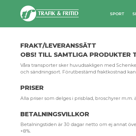
SPORT
S
FRAKT/LEVERANSSÄTT
OBS! TILL SAMTLIGA PRODUKTER
Våra transporter sker huvudsakligen med Schenke
och sändningsort. Förutbestämd fraktkostnad kan 
PRISER
Alla priser som delges i prisblad, broschyrer m.m. ä
BETALNINGSVILLKOR
Betalningstiden är 30 dagar netto om ej annat ö
+8%.