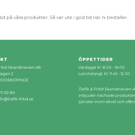
id på våra produkter. Så var ute i god tid när ni beställer.
AKT
ÖPPETTIDER
Fritid Skandinavien AB
Vardagar kl. 8.00 - 16.00
ägen 2
Lunchstängt: kl. 11.45 - 12.30
LÖDDEKÖPINGE
Trafik & Fritid Skandinavien 
70 92 80
erbjuder nischade produkter
fo@trafik-fritid.se
tjänster inom idrott och offent