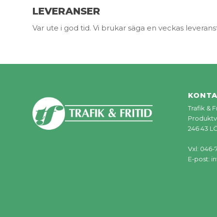
LEVERANSER
Var ute i god tid. Vi brukar säga en veckas leveranst
KONT
Trafik & 
Produktv
246 43 
Vxl: 046-
E-post:
in