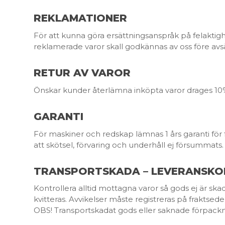
REKLAMATIONER
För att kunna göra ersättningsanspråk på felaktig
reklamerade varor skall godkännas av oss före av
RETUR AV VAROR
Önskar kunder återlämna inköpta varor drages 10% av
GARANTI
För maskiner och redskap lämnas 1 års garanti för 
att skötsel, förvaring och underhåll ej försummats.
TRANSPORTSKADA – LEVERANSKO
Kontrollera alltid mottagna varor så gods ej är sk
kvitteras. Avvikelser måste registreras på fraktse
OBS! Transportskadat gods eller saknade förpackni