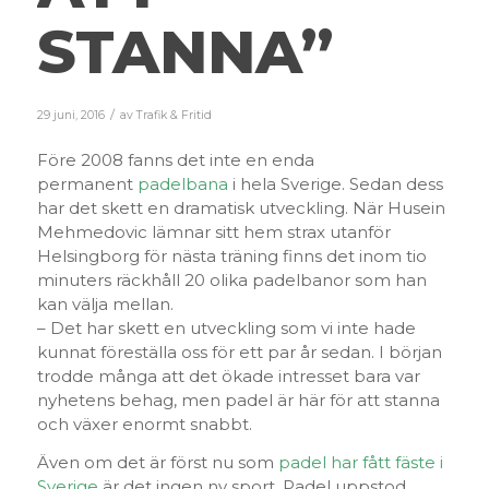
STANNA”
/
29 juni, 2016
av
Trafik & Fritid
Före 2008 fanns det inte en enda
permanent
padelbana
i hela Sverige. Sedan dess
har det skett en dramatisk utveckling. När Husein
Mehmedovic lämnar sitt hem strax utanför
Helsingborg för nästa träning finns det inom tio
minuters räckhåll 20 olika padelbanor som han
kan välja mellan.
– Det har skett en utveckling som vi inte hade
kunnat föreställa oss för ett par år sedan. I början
trodde många att det ökade intresset bara var
nyhetens behag, men padel är här för att stanna
och växer enormt snabbt.
Även om det är först nu som
padel har fått fäste i
Sverige
är det ingen ny sport. Padel uppstod