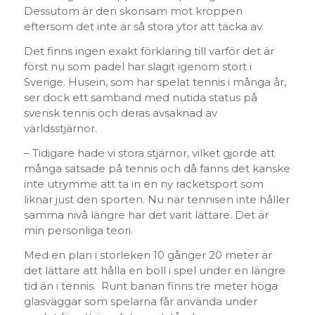
Dessutom är den skonsam mot kroppen
eftersom det inte är så stora ytor att täcka av.
Det finns ingen exakt förklaring till varför det är
först nu som padel har slagit igenom stort i
Sverige. Husein, som har spelat tennis i många år,
ser dock ett samband med nutida status på
svensk tennis och deras avsaknad av
världsstjärnor.
– Tidigare hade vi stora stjärnor, vilket gjorde att
många satsade på tennis och då fanns det kanske
inte utrymme att ta in en ny racketsport som
liknar just den sporten. Nu när tennisen inte håller
samma nivå längre har det varit lättare. Det är
min personliga teori.
Med en plan i storleken 10 gånger 20 meter är
det lättare att hålla en boll i spel under en längre
tid än i tennis. Runt banan finns tre meter höga
glasväggar som spelarna får använda under