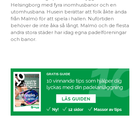
Helsingborg med fyra inomhusbanor och en
utomhusbana. Husein berättar att folk åkte ända
från Malmö för att spela i hallen. Nuförtiden
behöver de inte åka så långt. Malmö och de flesta
andra stora städer har idag egna padelföreningar
och banor.