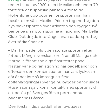
redan i slutet av 1960-talet i Mexiko och under 70-
talet fick den spanska prinsen Alfonso de
Hohenlohe upp ögonen för sporten när han
besökte en vän i Mexiko. Prinsen tog med sig den
nya racketsporten över Atlanten och byggde två
banor på sin mytomspunna anläggning Marbella
Club. Det dröjde inte länge innan padel spred sig
över södra Spanien.
– Där har padel blivit den största sporten efter
fotboll. Många svenskar som åker till Malaga och
Marbella för att spela golf har testat padel.
Nästan varje golfanläggning har padelbanor och
eftersom den kombinationen har varit lyckosam
där är det inte så konstigt att flera
golfanläggningar i Sverige nu bygger banor, säger
Husein som själv kom i kontakt med sporten vid
ett besök på Sveriges första permanenta
padelbana i Båstad.
Den första riktiga padelhallen byggdes i