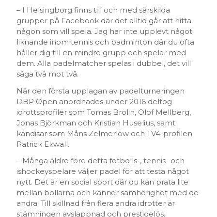
– I Helsingborg finns till och med särskilda
grupper på Facebook där det alltid går att hitta
någon som vill spela. Jag har inte upplevt något
liknande inom tennis och badminton där du ofta
håller dig till en mindre grupp och spelar med
dem. Alla padelmatcher spelas i dubbel, det vill
säga två mot två.
När den första upplagan av padelturneringen
DBP Open anordnades under 2016 deltog
idrottsprofiler som Tomas Brolin, Olof Mellberg,
Jonas Björkman och Kristian Huselius, samt
kändisar som Måns Zelmerlöw och TV4-profilen
Patrick Ekwall.
– Många äldre före detta fotbolls-, tennis- och
ishockeyspelare väljer padel för att testa något
nytt. Det är en social sport där du kan prata lite
mellan bollarna och känner samhörighet med de
andra. Till skillnad från flera andra idrotter är
stämningen avslappnad och prestigelös.