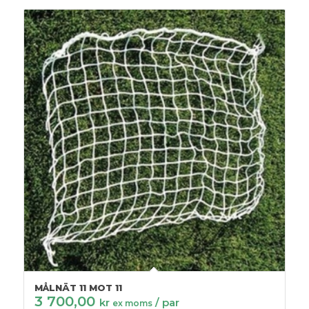
MÅLNÄT 11 MOT 11
3 700,00
kr
/ par
ex moms