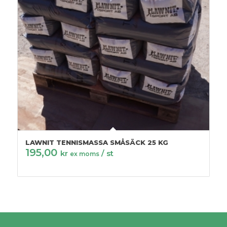
LAWNIT TENNISMASSA SMÅSÄCK 25 KG
195,00
kr
/ st
ex moms