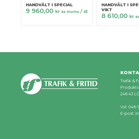
HANDVÄLT I SPECIAL
HANDVÄLT I SPE
9 960,00
VIKT
kr
/ st
ex moms
8 610,00
kr
e
KONT
Trafik & 
Produktv
246 43 
Vxl: 046-
E-post:
in