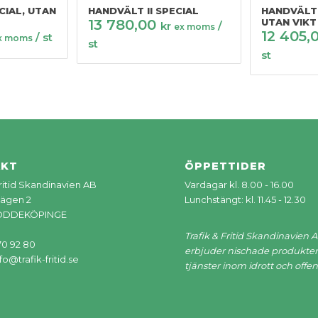
CIAL, UTAN
HANDVÄLT II SPECIAL
HANDVÄLT 
13 780,00
UTAN VIKT
kr
/
ex moms
12 405,
/ st
x moms
st
st
AKT
ÖPPETTIDER
Fritid Skandinavien AB
Vardagar kl. 8.00 - 16.00
ägen 2
Lunchstängt: kl. 11.45 - 12.30
LÖDDEKÖPINGE
Trafik & Fritid Skandinavien 
70 92 80
erbjuder nischade produkter
fo@trafik-fritid.se
tjänster inom idrott och offent