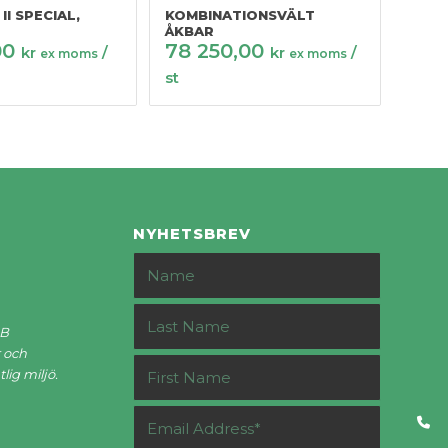
II SPECIAL,
KOMBINATIONSVÄLT
ÅKBAR
00
78 250,00
kr
/
kr
/
ex moms
ex moms
st
NYHETSBREV
AB
 och
lig miljö.