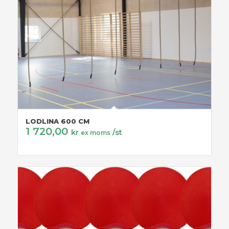
LODLINA 600 CM
1 720,00
kr
/st
ex moms