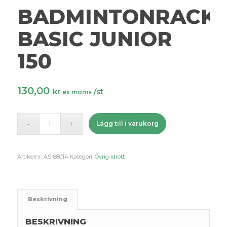
BADMINTONRACK
BASIC JUNIOR
150
130,00
kr
/st
ex moms
Lägg till i varukorg
Artikelnr:
AS-88014
Kategori:
Övrig Idrott
Beskrivning
BESKRIVNING