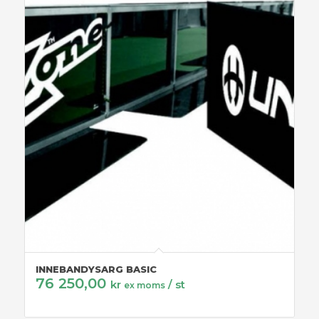
INNEBANDYSARG BASIC
76 250,00
kr
/ st
ex moms