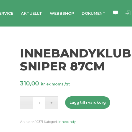
ERVICE
AKTUELLT
WEBBSHOP
DOKUMENT
INNEBANDYKLUB
SNIPER 87CM
310,00
kr
/st
ex moms
Lägg till i varukorg
Artikelnr:
10371
Kategori:
Innebandy