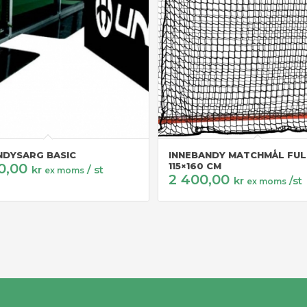
NDYSARG BASIC
INNEBANDY MATCHMÅL FUL
0,00
115×160 CM
kr
/ st
ex moms
2 400,00
kr
/st
ex moms