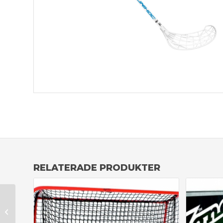
RELATERADE PRODUKTER
Innebandyklubba
Unihoc Sniper
104 cm