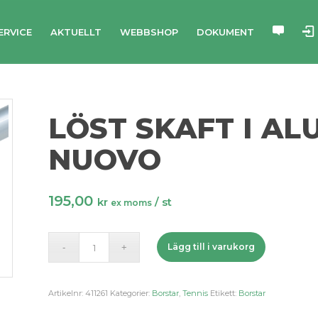
ERVICE
AKTUELLT
WEBBSHOP
DOKUMENT
LÖST SKAFT I AL
NUOVO
195,00
kr
/ st
ex moms
Lägg till i varukorg
Artikelnr:
411261
Kategorier:
Borstar
,
Tennis
Etikett:
Borstar