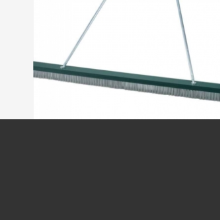
SLÄPBORSTE UNIVERSAL STÅL
4 595,00
kr
/ st
ex moms