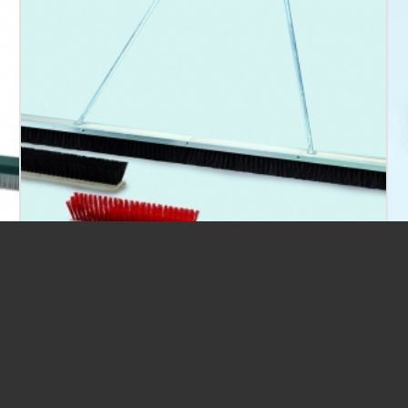
SLÄPBORSTE UNIVERSAL, PLAST
2 420,00
kr
/ st
ex moms
Previous
-
Next