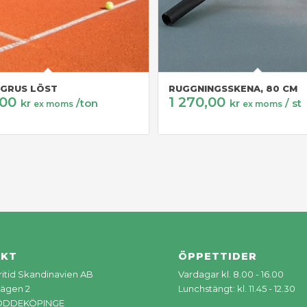
GRUS LÖST
RUGGNINGSSKENA, 80 CM
,00
1 270,00
kr
/ton
kr
/ st
ex moms
ex moms
AKT
ÖPPETTIDER
Fritid Skandinavien AB
Vardagar kl. 8.00 - 16.00
ägen 2
Lunchstängt: kl. 11.45 - 12.30
LÖDDEKÖPINGE