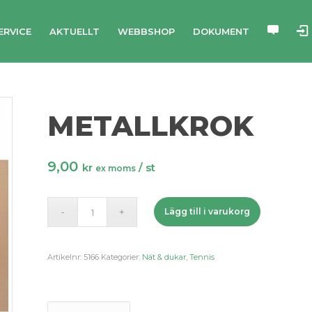
ERVICE
AKTUELLT
WEBBSHOP
DOKUMENT
METALLKROK
9,00
kr
/ st
ex moms
Lägg till i varukorg
Artikelnr:
5166
Kategorier:
Nät & dukar
,
Tennis