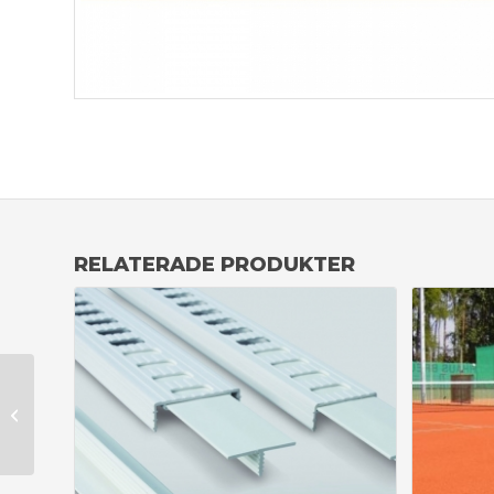
RELATERADE PRODUKTER
Skyddsnät PP
svart 3mm tråd
120 mm maska