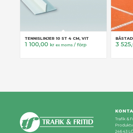
TENNISLINJER 10 ST 4 CM, VIT
BÅSTAD
1 100,00
3 525
kr
/ förp
ex moms
KONT
Trafik & 
Produktv
246 43 