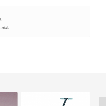
t.
erial.