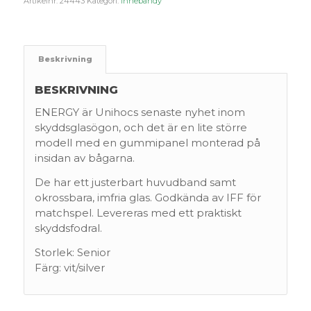
Artikelnr:
24443
Kategori:
Innebandy
Beskrivning
BESKRIVNING
ENERGY är Unihocs senaste nyhet inom
skyddsglasögon, och det är en lite större
modell med en gummipanel monterad på
insidan av bågarna.
De har ett justerbart huvudband samt
okrossbara, imfria glas. Godkända av IFF för
matchspel. Levereras med ett praktiskt
skyddsfodral.
Storlek: Senior
Färg: vit/silver