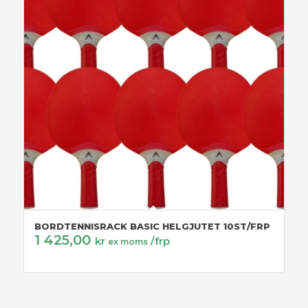
BORDTENNISRACK BASIC HELGJUTET 10ST/FRP
1 425,00
kr
/frp
ex moms