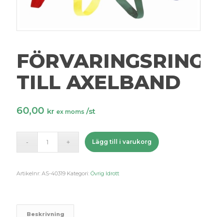
FÖRVARINGSRING
TILL AXELBAND
60,00
kr
/st
ex moms
Lägg till i varukorg
Artikelnr:
AS-40319
Kategori:
Övrig Idrott
Beskrivning