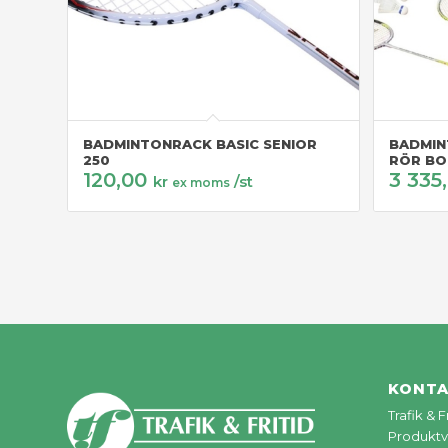
BADMINTONRACK BASIC SENIOR
BADMIN
250
RÖR BO
120,00
3 335
kr
/st
ex moms
KONT
Trafik & 
Produktv