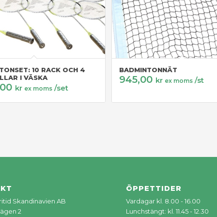
TONSET: 10 RACK OCH 4
BADMINTONNÄT
LLAR I VÄSKA
945,00
kr
/st
ex moms
,00
kr
/set
ex moms
AKT
ÖPPETTIDER
Fritid Skandinavien AB
Vardagar kl. 8.00 - 16.00
ägen 2
Lunchstängt: kl. 11.45 - 12.30