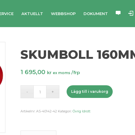
ERVICE
AKTUELLT
WEBBSHOP
DOKUMENT
SKUMBOLL 160MM
1 695,00
kr
/frp
ex moms
Lägg till i varukorg
Artikelnr:
AS-40142-42
Kategori:
Övrig Idrott