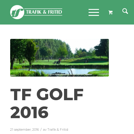
TF GOLF
2016
/
21 september, 2016
av
Trafik & Fritid