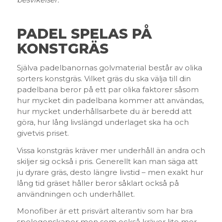
PADEL SPELAS PÅ
KONSTGRÄS
Själva padelbanornas golvmaterial består av olika
sorters konstgräs. Vilket gräs du ska välja till din
padelbana beror på ett par olika faktorer såsom
hur mycket din padelbana kommer att användas,
hur mycket underhållsarbete du är beredd att
göra, hur lång livslängd underlaget ska ha och
givetvis priset.
Vissa konstgräs kräver mer underhåll än andra och
skiljer sig också i pris. Generellt kan man säga att
ju dyrare gräs, desto längre livstid – men exakt hur
lång tid gräset håller beror såklart också på
användningen och underhållet.
Monofiber är ett prisvärt alterantiv som har bra
spelegenskaper men som också kräver lite mer