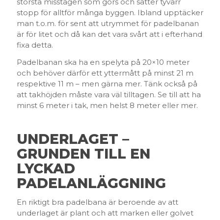
största misstagen som görs och sätter tyvärr
stopp för alltför många byggen. Ibland upptäcker
man t.o.m. för sent att utrymmet för padelbanan
är för litet och då kan det vara svårt att i efterhand
fixa detta.
Padelbanan ska ha en spelyta på 20×10 meter
och behöver därför ett yttermått på minst 21 m
respektive 11 m – men gärna mer. Tänk också på
att takhöjden måste vara väl tilltagen. Se till att ha
minst 6 meter i tak, men helst 8 meter eller mer.
UNDERLAGET –
GRUNDEN TILL EN
LYCKAD
PADELANLÄGGNING
En riktigt bra padelbana är beroende av att
underlaget är plant och att marken eller golvet