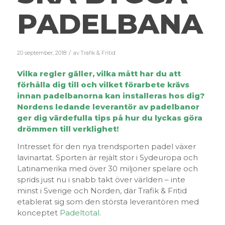
PADELBANA
/
20 september, 2018
av
Trafik & Fritid
Vilka regler gäller, vilka mått har du att
förhålla dig till och vilket förarbete krävs
innan padelbanorna kan installeras hos dig?
Nordens ledande leverantör av padelbanor
ger dig värdefulla tips på hur du lyckas göra
drömmen till verklighet!
Intresset för den nya trendsporten padel växer
lavinartat. Sporten är rejält stor i Sydeuropa och
Latinamerika med över 30 miljoner spelare och
sprids just nu i snabb takt över världen – inte
minst i Sverige och Norden, där Trafik & Fritid
etablerat sig som den största leverantören med
konceptet
Padeltotal
.