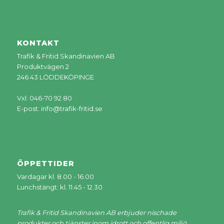
KONTAKT
Trafik & Fritid Skandinavien AB
Produktvägen 2
246 43 LÖDDEKÖPINGE
Vxl: 046-70 92 80
E-post:
info@trafik-fritid.se
ÖPPETTIDER
Vardagar kl. 8.00 - 16.00
Lunchstängt: kl. 11.45 - 12.30
Trafik & Fritid Skandinavien AB erbjuder nischade
produkter och tjänster inom idrott och offentlig miljö.