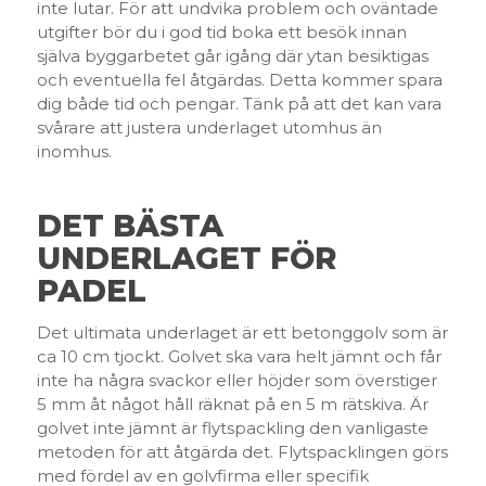
inte lutar. För att undvika problem och oväntade
utgifter bör du i god tid boka ett besök innan
själva byggarbetet går igång där ytan besiktigas
och eventuella fel åtgärdas. Detta kommer spara
dig både tid och pengar. Tänk på att det kan vara
svårare att justera underlaget utomhus än
inomhus.
DET BÄSTA
UNDERLAGET FÖR
PADEL
Det ultimata underlaget är ett betonggolv som är
ca 10 cm tjockt. Golvet ska vara helt jämnt och får
inte ha några svackor eller höjder som överstiger
5 mm åt något håll räknat på en 5 m rätskiva. Är
golvet inte jämnt är flytspackling den vanligaste
metoden för att åtgärda det. Flytspacklingen görs
med fördel av en golvfirma eller specifik