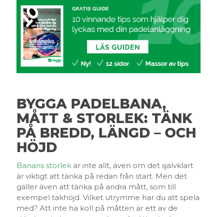
BYGGA PADELBANA,
MÅTT & STORLEK: TÄNK
PÅ BREDD, LÄNGD – OCH
HÖJD
Banans storlek
är inte allt, även om det självklart
är viktigt att tänka på redan från start. Men det
gäller även att tänka på andra mått, som till
exempel takhöjd. Vilket utrymme har du att spela
med? Att inte ha koll på måtten är ett av de