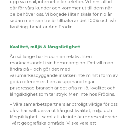
upp via mail, internet eller telefon. Vi finns alltid
där för våra kunder och kommer ut till dem när
de behöver oss. Vi började i liten skala för nio år
sedan men sen tre år tillbaka är det 100% och vår
livnäring. berättar Ann Frödin.
Kvalitet, miljö & långsiktighet
Än så länge har Frödin en relativt liten
marknadsandel i sin hemmaregion. Det vill man
ändra på – och gör det med
varumärkesbyggande insatser inte minst i form av
goda referenser. I en av upphandlingar
prispressad bransch är det ofta miljö, kvalitet och
långsiktighet som tar stryk. Men inte hos Frödins.
– Våra samarbetspartners är otroligt viktiga för oss
då vi har valt dessa utifrån just kvalitet, miljö och
långsiktighet – samt att de inte är representerade
i vårt geografiska område. Vi ska vara ett