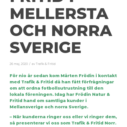
MELLERSTA
OCH NORRA
SVERIGE
/
26 maj, 2020
av
Trafik & Fritid
För
nio
år sedan kom Mårten Frödin i kontakt
med Trafik & Fritid då han fått förfrågningar
om att ordna fotbollsutrustning till den
lokala föreningen. Idag har Frödin Natur &
Fritid hand om samtliga kunder i
Mellansverige och norra Sverige.
– När kunderna ringer oss eller vi ringer dem,
så presenterar vi oss som
Trafik & Fritid Norr.